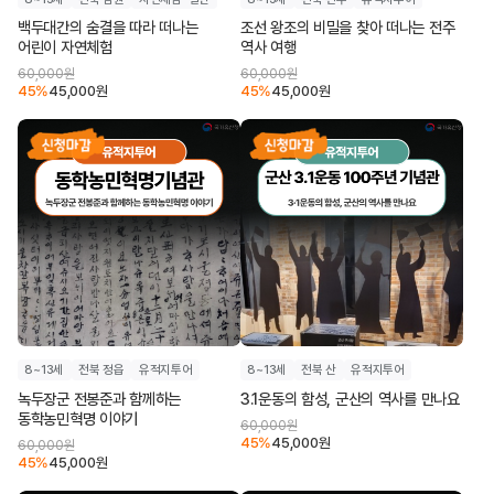
백두대간의 숨결을 따라 떠나는
조선 왕조의 비밀을 찾아 떠나는 전주
어린이 자연체험
역사 여행
60,000
원
60,000
원
45
%
45,000
원
45
%
45,000
원
8~13세
전북 정읍
유적지투어
8~13세
전북 산
유적지투어
녹두장군 전봉준과 함께하는
3.1운동의 함성, 군산의 역사를 만나요
동학농민혁명 이야기
60,000
원
45
%
45,000
원
60,000
원
45
%
45,000
원