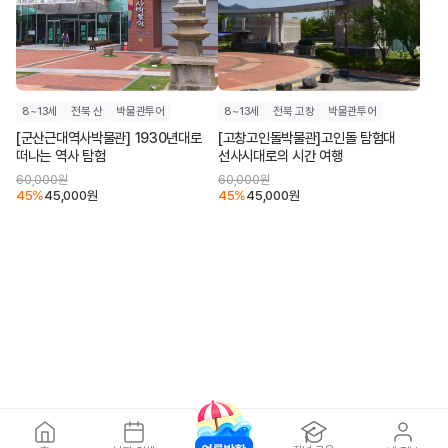
8~13세
전북 산
박물관투어
8~13세
전북 고창
박물관투어
[군산근대역사박물관] 1930년대로
[고창고인돌박물관]고인돌 탐험대
떠나는 역사 탐험
선사시대로의 시간 여행
60,000
원
60,000
원
45
%
45,000
원
45
%
45,000
원