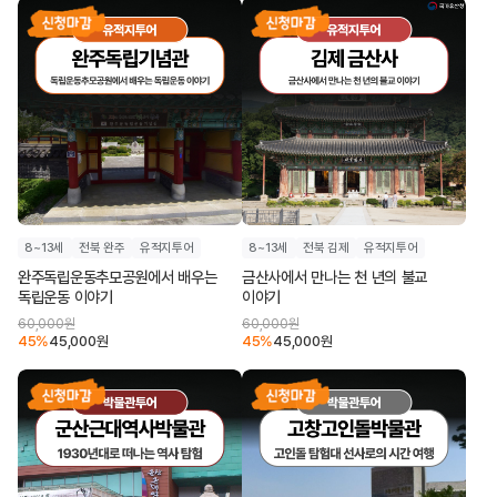
8~13세
전북 완주
유적지투어
8~13세
전북 김제
유적지투어
완주독립운동추모공원에서 배우는
금산사에서 만나는 천 년의 불교
독립운동 이야기
이야기
60,000
원
60,000
원
45
%
45,000
원
45
%
45,000
원