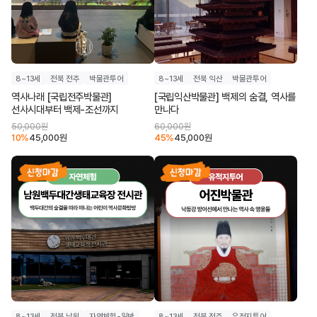
8~13세
전북 전주
박물관투어
8~13세
전북 익산
박물관투어
역사나래 [국립전주박물관]
[국립익산박물관] 백제의 숨결, 역사를
선사시대부터 백제-조선까지
만나다
50,000
원
60,000
원
10
%
45,000
원
45
%
45,000
원
8~13세
전북 남원
자연체험-일반
8~13세
전북 전주
유적지투어