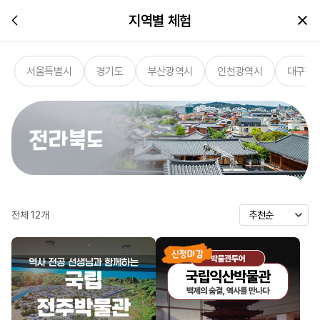
지역별 체험
서울특별시
경기도
부산광역시
인천광역시
대구광
전체
12
개