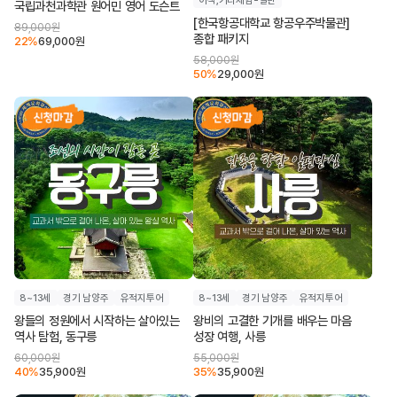
국립과천과학관 원어민 영어 도슨트
[한국항공대학교 항공우주박물관]
89,000
원
종합 패키지
22
%
69,000
원
58,000
원
50
%
29,000
원
8~13세
경기 남양주
유적지투어
8~13세
경기 남양주
유적지투어
왕들의 정원에서 시작하는 살아있는
왕비의 고결한 기개를 배우는 마음
역사 탐험, 동구릉
성장 여행, 사릉
60,000
원
55,000
원
40
%
35,900
원
35
%
35,900
원