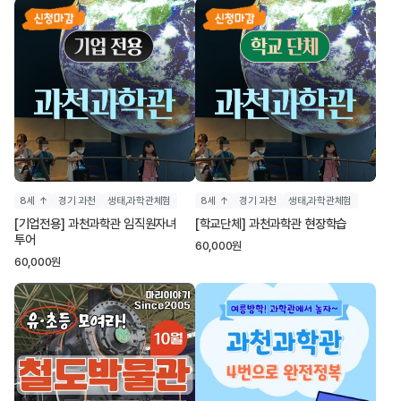
8세 ↑
경기 과천
생태,과학관체험
8세 ↑
경기 과천
생태,과학관체험
[기업전용] 과천과학관 임직원자녀
[학교단체] 과천과학관 현장학습
투어
60,000
원
60,000
원