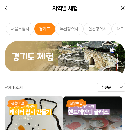
지역별 체험
서울특별시
경기도
부산광역시
인천광역시
대구광
전체
160
개