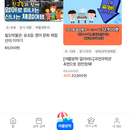
6~9세
경기 의왕
박물관투어
철도박물관: 유초등 영어 문화 체험
선덕 이야기
80,000
원
8~13세
경기 과천
생태,과학관체험
[여름방학 얼리버드]과천과학관
4번으로 완전정복!
55,000
원
40
%
32,900
원
자녀 교육
홈
날짜 검색
내 정보