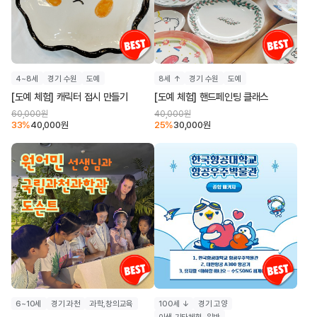
4~8세
경기 수원
도예
8세 ↑
경기 수원
도예
[도예 체험] 캐릭터 접시 만들기
[도예 체험] 핸드페인팅 클래스
60,000
원
40,000
원
33
%
40,000
원
25
%
30,000
원
6~10세
경기 과천
과학,창의교육
100세 ↓
경기 고양
이색,기타체험-일반