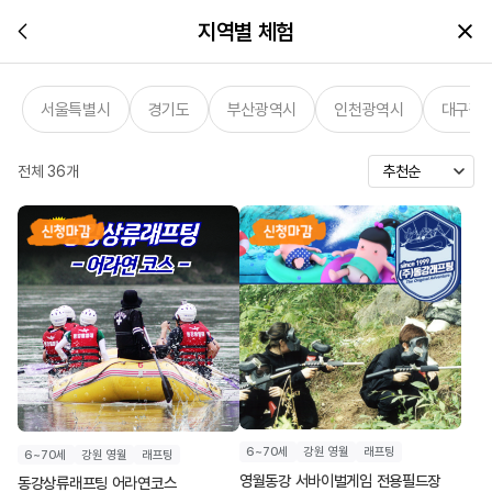
지역별 체험
서울특별시
경기도
부산광역시
인천광역시
대구광
전체
36
개
6~70세
강원 영월
래프팅
6~70세
강원 영월
래프팅
영월동강 서바이벌게임 전용필드장
동강상류래프팅 어라연코스