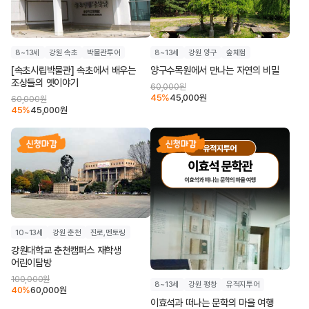
8~13세
강원 속초
박물관투어
8~13세
강원 양구
숲체험
[속초시립박물관] 속초에서 배우는
양구수목원에서 만나는 자연의 비밀
조상들의 옛이야기
60,000
원
45
%
45,000
원
60,000
원
45
%
45,000
원
10~13세
강원 춘천
진로,멘토링
강원대학교 춘천캠퍼스 재학생
어린이탐방
100,000
원
8~13세
강원 평창
유적지투어
40
%
60,000
원
이효석과 떠나는 문학의 마을 여행