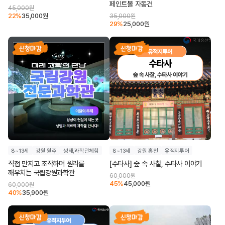
페인트볼 자동건
45,000
원
22
%
35,000
원
35,000
원
29
%
25,000
원
8~13세
강원 원주
생태,과학관체험
8~13세
강원 홍천
유적지투어
직접 만지고 조작하며 원리를
[수타사] 숲 속 사찰, 수타사 이야기
깨우치는 국립강원과학관
60,000
원
45
%
45,000
원
60,000
원
40
%
35,900
원