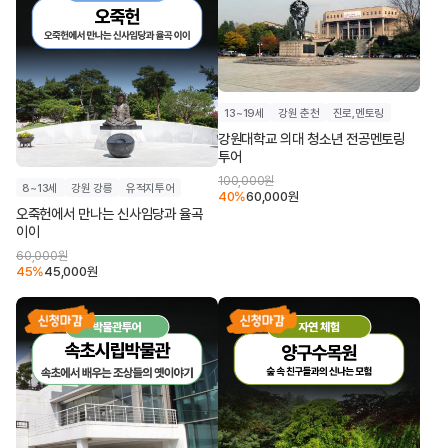
13~19세
강원 춘천
진로,멘토링
강원대학교 의대 청소년 전공멘토링
투어
100,000
원
8~13세
강원 강릉
유적지투어
40
%
60,000
원
오죽헌에서 만나는 신사임당과 율곡
이이
60,000
원
45
%
45,000
원