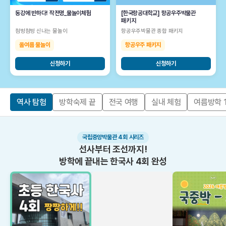
동강에 반하다! 작전명_물놀이체험
[한국항공대학교] 항공우주박물관
패키지
첨벙첨벙 신나는 물놀이
항공우주박물관 종합 패키지
올여름 물놀이
항공우주 패키지
신청하기
신청하기
역사 탐험
방학숙제 끝
전국 여행
실내 체험
여름방학 
국립중앙박물관 4회 시리즈
선사부터 조선까지!
방학에 끝내는 한국사 4회 완성