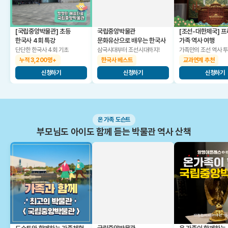
[국립중앙박물관] 초등
국립중앙박물관
[조선-대한제국] 
한국사 4회 특강
문화유산으로 배우는 한국사
가족 역사 여행
단단한 한국사 4회 기초
삼국시대부터 조선시대까지!
가족만의 조선 역사 
누적 3,200명+
한국사 베스트
교과연계 추천
신청하기
신청하기
신청하기
온 가족 도슨트
부모님도 아이도 함께 듣는 박물관 역사 산책