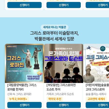
신청하기
신청하기
신청하기
세계로 떠나는 박물관
그리스 로마부터 이슬람까지,
박물관에서 세계사 입문
[국립중앙박물관] 그리스
[부모동반] 그리스로마전
[어린이체험]술술
로마를 한자리
도슨트 투어
고대 그리스로마
신화 속 그리스 로마로!
가족과 그리스로마 도슨트
술술 풀리는 세계사
누적 2,900명+
학부모 추천
교과연계 세계사
신청하기
신청하기
신청하기