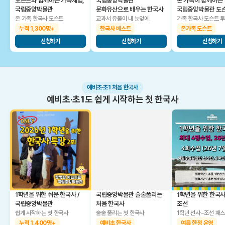
도슨트와 함께하는 가족체험,
국립중앙박물관
온 가족이 함께하는
국립중앙박물관
문화유산으로 배우는 한국사
국립중앙박물관 도
온 가족 한국사 도슨트
교과서 유물이 내 눈앞에
가족 한국사 도슨트 
누적 1,300명+
한국사 베스트
온가족 도슨트
신청하기
신청하기
신청하기
예비초·초1 처음 한국사
예비초·초1도 쉽게 시작하는 첫 한국사
1학년을 위한 쉬운 한국사 /
국립중앙박물관 술술풀리는
1학년을 위한 한국
국립중앙박물관
처음 한국사
조선
쉽게 시작하는 첫 한국사
술술 풀리는 첫 한국사
1학년 선사~조선 패
누적 1,400명+
예비초 한국사
여름 한정 운영