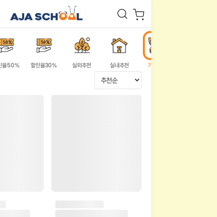
인율50%
할인율30%
실외추천
실내추천
가족체험
대학체험