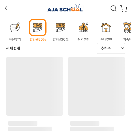
높은후기
할인율50%
할인율30%
실외추천
실내추천
가족
전체
0
개