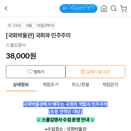
8~13세
서울
박물관투어
[국회박물관] 국회와 민주주의
스쿨김영사
38,000
원
찜하기
일정이 없나요?
상세정보
체험후기
취소/환불
체험문의
국회박물관에서 배우는
국회의 역할과 민주주의
(초등 전학년 대상)
☺
스쿨김영사 수업 운영 안내
☺
▪
수업장소
: 국회박물관