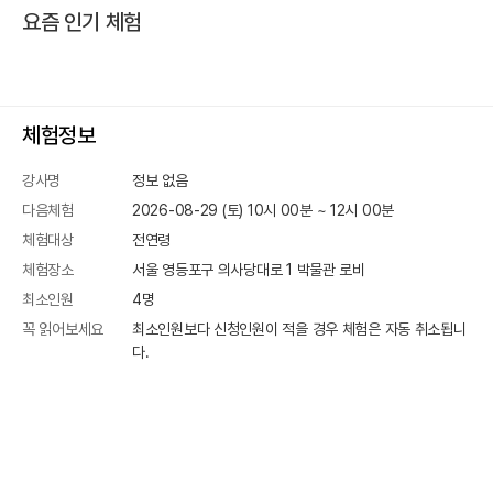
요즘 인기 체험
체험정보
강사명
정보 없음
다음체험
2026-08-29 (토) 10시 00분
~
12
시
00
분
체험대상
전연령
체험장소
서울 영등포구 의사당대로 1
박물관 로비
최소인원
4
명
꼭 읽어보세요
최소인원보다 신청인원이 적을 경우 체험은 자동 취소됩니
다.