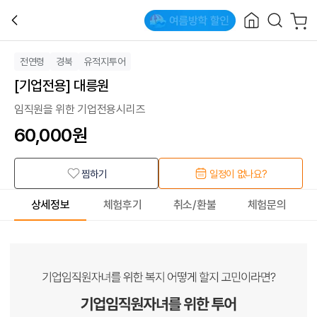
전연령
경북
유적지투어
[기업전용] 대릉원
임직원을 위한 기업전용시리즈
60,000
원
찜하기
일정이 없나요?
상세정보
체험후기
취소/환불
체험문의