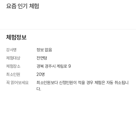
요즘 인기 체험
체험정보
강사명
정보 없음
체험대상
전연령
체험장소
경북 경주시 계림로 9
최소인원
20
명
꼭 읽어보세요
최소인원보다 신청인원이 적을 경우 체험은 자동 취소됩니
다.