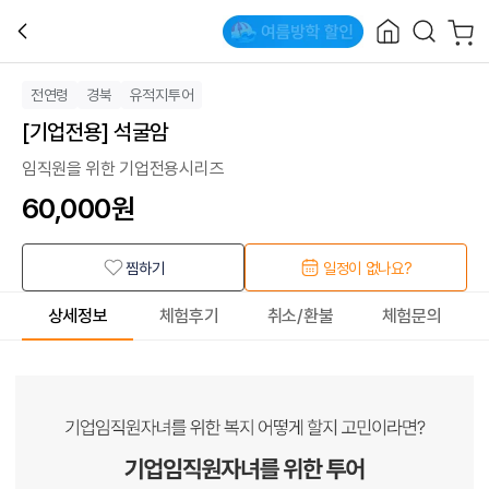
전연령
경북
유적지투어
[기업전용] 석굴암
임직원을 위한 기업전용시리즈
60,000
원
찜하기
일정이 없나요?
상세정보
체험후기
취소/환불
체험문의