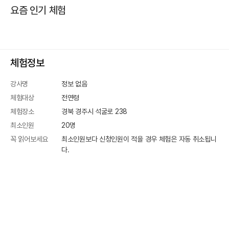
요즘 인기 체험
체험정보
강사명
정보 없음
체험대상
전연령
체험장소
경북 경주시 석굴로 238
최소인원
20
명
꼭 읽어보세요
최소인원보다 신청인원이 적을 경우 체험은 자동 취소됩니
다.