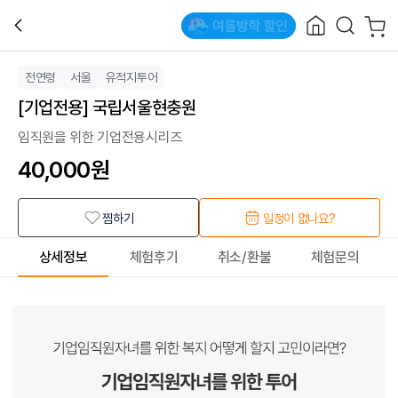
전연령
서울
유적지투어
[기업전용] 국립서울현충원
임직원을 위한 기업전용시리즈
40,000
원
찜하기
일정이 없나요?
상세정보
체험후기
취소/환불
체험문의