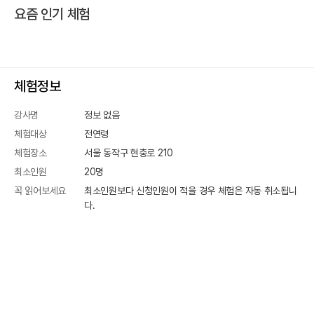
요즘 인기 체험
체험정보
강사명
정보 없음
체험대상
전연령
체험장소
서울 동작구 현충로 210
최소인원
20
명
꼭 읽어보세요
최소인원보다 신청인원이 적을 경우 체험은 자동 취소됩니
다.