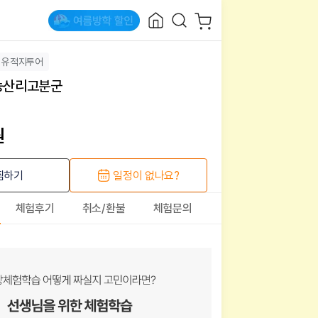
유적지투어
 능산리고분군
원
찜하기
일정이 없나요?
체험후기
취소/환불
체험문의