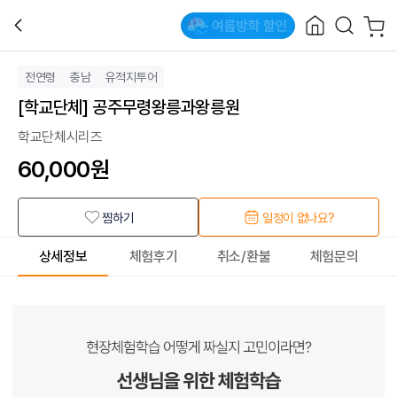
전연령
충남
유적지투어
[학교단체] 공주무령왕릉과왕릉원
학교단체시리즈
60,000
원
찜하기
일정이 없나요?
상세정보
체험후기
취소/환불
체험문의