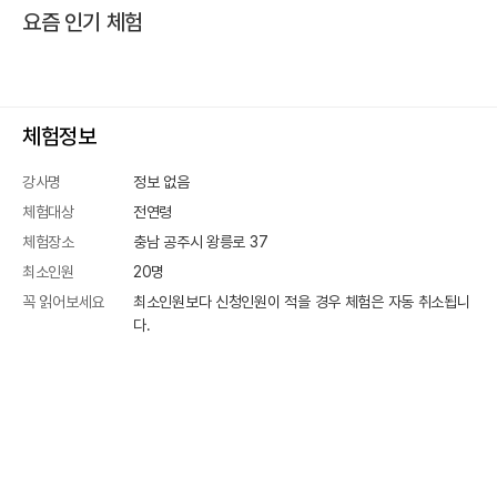
요즘 인기 체험
체험정보
강사명
정보 없음
체험대상
전연령
체험장소
충남 공주시 왕릉로 37
최소인원
20
명
꼭 읽어보세요
최소인원보다 신청인원이 적을 경우 체험은 자동 취소됩니
다.