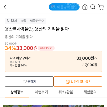
8~13세
서울
박물관투어
용산역사박물관, 용산의 기억을 읽다
용산의 기억을 읽다
50,000원
34
%
33,000원
최대 할인가
33,000원
나의 예상 구매가
상품 할인
-
17,000원
즉시 할인
34
%
찜하기
일정이 없나요?
상세정보
체험후기
취소/환불
체험문의