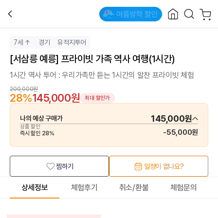
7세 ↑
경기
유적지투어
[서삼릉 예릉] 프라이빗 가족 역사 여행(1시간)
1시간 역사 투어 : 우리가족만 듣는 1시간의 알찬 프라이빗 체험
200,000원
28
%
145,000원
최대 할인가
145,000원
나의 예상 구매가
상품 할인
-
55,000원
즉시 할인
28
%
찜하기
일정이 없나요?
상세정보
체험후기
취소/환불
체험문의