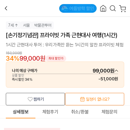
7세 ↑
서울
박물관투어
[손기정기념관] 프라이빗 가족 근현대사 여행(1시간)
1시간 근현대사 투어 : 우리가족만 듣는 1시간의 알찬 프라이빗 체험
150,000원
34
%
99,000원
최대 할인가
99,000원
나의 예상 구매가
상품 할인
-
51,000원
즉시 할인
34
%
찜하기
일정이 없나요?
상세정보
체험후기
취소/환불
체험문의