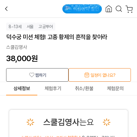
8~13세
서울
고궁투어
덕수궁 미션 체험! 고종 황제의 흔적을 찾아라
스쿨김영사
38,000
원
찜하기
일정이 없나요?
상세정보
체험후기
취소/환불
체험문의