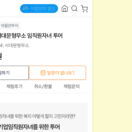
박물관투어
 서대문형무소 임직원자녀 투어
4: 서대문형무소
원
찜하기
일정이 없나요?
체험후기
취소/환불
체험문의