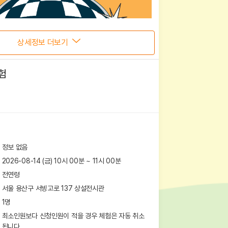
상세정보 더보기
험
정보 없음
2026-08-14 (금) 10시 00분
~
11
시
00
분
전연령
서울 용산구 서빙고로 137
상설전시관
1
명
최소인원보다 신청인원이 적을 경우 체험은 자동 취소
됩니다.