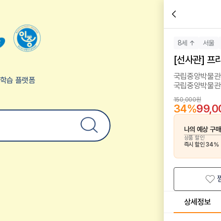
8세 ↑
서울
[선사관] 프
국립중앙박물관 
험학습 플랫폼
국립중앙박물관
150,000원
34
%
99,
나의 예상 구
상품 할인
즉시 할인
34
%
상세정보