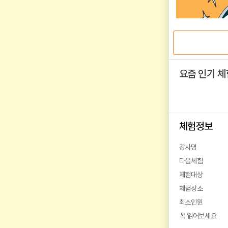
요즘 인기 체
체험정보
강사명
다음체험
체험대상
체험장소
최소인원
꼭 읽어보세요