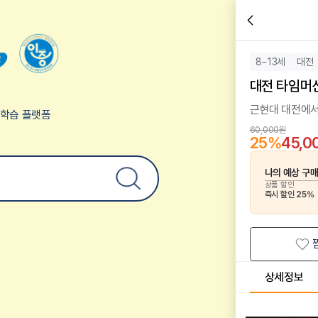
8~13세
대전
대전 타임머
근현대 대전에서
험학습 플랫폼
60,000원
25
%
45,0
나의 예상 구
상품 할인
즉시 할인
25
%
상세정보