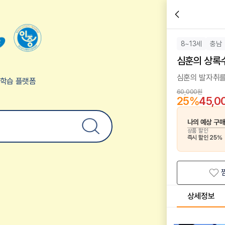
8~13세
충남
심훈의 상록수
심훈의 발자취를
험학습 플랫폼
60,000원
25
%
45,0
나의 예상 구
상품 할인
즉시 할인
25
%
상세정보