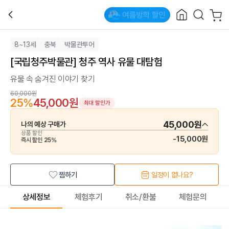
8~13세
충북
박물관투어
[국립청주박물관] 청주 역사 유물 대탐험
유물 속 숨겨진 이야기 찾기
60,000원
25
%
45,000원
최대 할인가
45,000원
나의 예상 구매가
상품 할인
-
15,000원
즉시 할인
25
%
찜하기
일정이 없나요?
상세정보
체험후기
취소/환불
체험문의