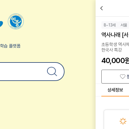
8~13세
서울
역사나래 [서
초등학생 역사체
험학습 플랫폼
한국사 특강
40,000
상세정보