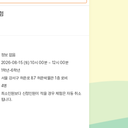
험
정보 없음
2026-08-15 (토) 10시 00분
~
12
시
00
분
1학년-6학년
서울 강서구 허준로 87
허준박물관 1층 로비
4
명
최소인원보다 신청인원이 적을 경우 체험은 자동 취소
됩니다.