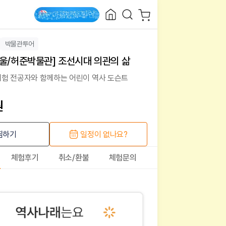
박물관투어
울/허준박물관] 조선시대 의관의 삶
험 전공자와 함께하는 어린이 역사 도슨트
원
찜하기
일정이 없나요?
체험후기
취소/환불
체험문의