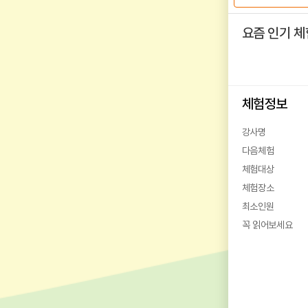
요즘 인기 체
체험정보
강사명
다음체험
체험대상
체험장소
최소인원
꼭 읽어보세요