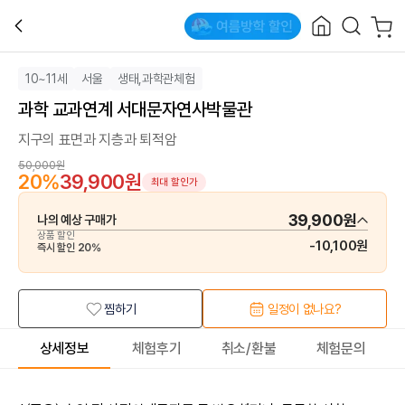
10~11세
서울
생태,과학관체험
과학 교과연계 서대문자연사박물관
지구의 표면과 지층과 퇴적암
50,000원
20
%
39,900원
최대 할인가
39,900원
나의 예상 구매가
상품 할인
-
10,100원
즉시 할인
20
%
찜하기
일정이 없나요?
상세정보
체험후기
취소/환불
체험문의