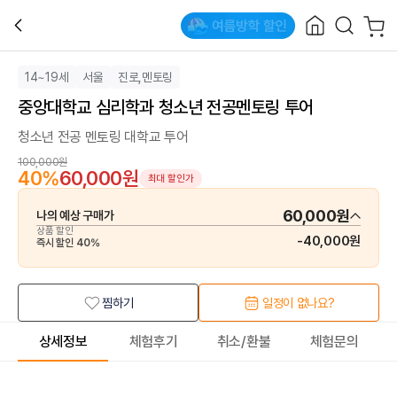
14~19세
서울
진로,멘토링
중앙대학교 심리학과 청소년 전공멘토링 투어
청소년 전공 멘토링 대학교 투어
100,000원
40
%
60,000원
최대 할인가
60,000원
나의 예상 구매가
상품 할인
-
40,000원
즉시 할인
40
%
찜하기
일정이 없나요?
상세정보
체험후기
취소/환불
체험문의