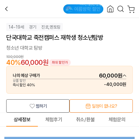
14~19세
경기
진로,멘토링
단국대학교 죽전캠퍼스 재학생 청소년탐방
청소년 대학교 탐방
100,000원
40
%
60,000원
최대 할인가
60,000원
나의 예상 구매가
상품 할인
-
40,000원
즉시 할인
40
%
찜하기
일정이 없나요?
상세정보
체험후기
취소/환불
체험문의