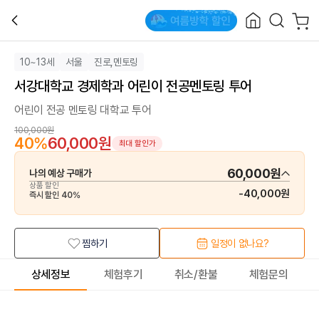
10~13세
서울
진로,멘토링
서강대학교 경제학과 어린이 전공멘토링 투어
어린이 전공 멘토링 대학교 투어
100,000원
40
%
60,000원
최대 할인가
60,000원
나의 예상 구매가
상품 할인
-
40,000원
즉시 할인
40
%
찜하기
일정이 없나요?
상세정보
체험후기
취소/환불
체험문의