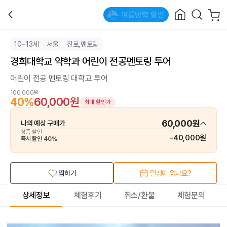
10~13세
서울
진로,멘토링
경희대학교 약학과 어린이 전공멘토링 투어
어린이 전공 멘토링 대학교 투어
100,000원
40
%
60,000원
최대 할인가
60,000원
나의 예상 구매가
상품 할인
-
40,000원
즉시 할인
40
%
찜하기
일정이 없나요?
상세정보
체험후기
취소/환불
체험문의