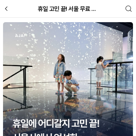
휴일 고민 끝! 서울 무료 체험 9곳 총정리
서울미래아이 365 완벽 가이드 | 아
장소
관련 체험 이미지 갤러리