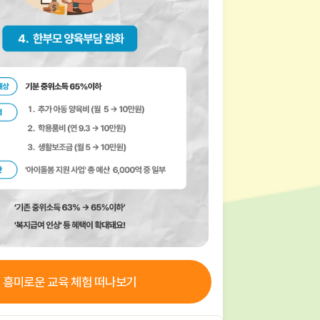
흥미로운
교육
체험 떠나보기