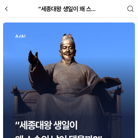
“세종대왕 생일이 왜 스승의 날이 됐을까?”
5월 15일 스승의 날의 유래와 세종대
한국사
관련 체험 이미지 갤러리