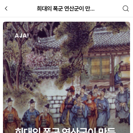
희대의 폭군 연산군이 만든 유행어
연산군의 폭정과 유행어 ‘흥청망청’의 
한국사
관련 체험 이미지 갤러리