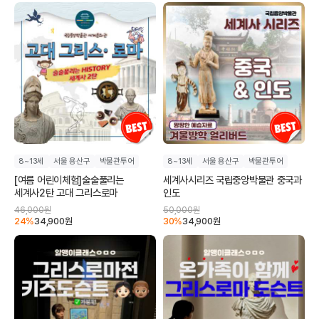
8~13세
서울 용산구
박물관투어
8~13세
서울 용산구
박물관투어
[여름 어린이체험]술술풀리는
세계사시리즈 국립중앙박물관 중국과
세계사2탄 고대 그리스로마
인도
46,000
원
50,000
원
24
%
34,900
원
30
%
34,900
원