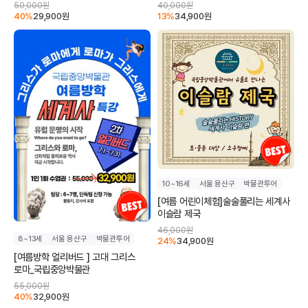
50,000
원
40,000
원
40
%
29,900
원
13
%
34,900
원
10~16세
서울 용산구
박물관투어
[여름 어린이체험]술술풀리는 세계사
이슬람 제국
46,000
원
8~13세
서울 용산구
박물관투어
24
%
34,900
원
[여름방학 얼리버드 ] 고대 그리스
로마_국립중앙박물관
55,000
원
40
%
32,900
원