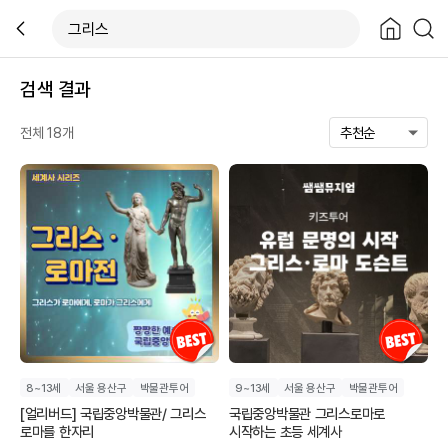
검색 결과
전체
18
개
8~13세
서울 용산구
박물관투어
9~13세
서울 용산구
박물관투어
[얼리버드] 국립중앙박물관/ 그리스
국립중앙박물관 그리스로마로
로마를 한자리
시작하는 초등 세계사