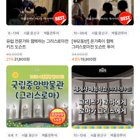
8~13세
서울 용산구
박물관투어
10~99세
서울 용산구
박물관투어
유럽 전문가와 함께하는 그리스로마전
[부모동반] 온가족이 함께
키즈 도슨트
그리스로마전 도슨트 투어
40,000
원
34,900
원
21
%
31,800
원
43
%
19,900
원
8세 ↑
서울 용산구
박물관투어
10~13세
서울 용산구
박물관투어