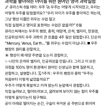
과학을 좋아하는 아이를 위한 원어민 영어 과학실험
🌌 큐라스픽 6월 테마: 우주 🚀 우주는 어떻게 시작되었고, 우리는
어떻게 우주를 탐험할까요? “우리 아이가 우주를 좋아하긴 하는데,
그냥 행성 이름만 외우는 수업 말고
직접 실험하고 영어로 표현하는 수업은 없을까?” 6월
큐라스픽에서는 우주의 팽창, 중력, 태양계, 은하, 별자리, 망원경,
인공위성까지 우주 과학의 큰 흐름을 4주 동안 탐험합니다. 단순히
“Mercury, Venus, Earth…”를 외우는 수업이 아닙니다. ◼️ 우주
팽창의 원리를 관찰하고,
☀️ 행성이 왜 태양 주변을 도는지 경험하고,
✨ 나만의 은하와 별자리, 인공위성을 만듭니다. 그리고 이 모든
과정을 100% 영어 환경에서 원어민 선생님과 함께 질문하고,
관찰하고, 설명합니다. 🗓️ 1주차 : 우주의 팽창과 중력 “우주는
처음부터 이렇게 넓었을까요?”
우주가 어떻게 폭발하고 커져 왔는지 눈앞에서 경험합니다.
직접 늘려보고, 떨어뜨려보고, 굴려보며 보이지 않는 힘이 우주를
어떻게 움직이는지 탐구해요.
공이 아래로 떨어지는 순간, 구슬이 무거운 공 주변으로 휘어져