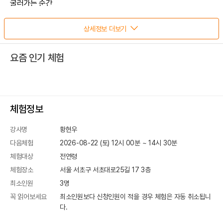
굴러가는 순간
우리가 존재하는 우주를 이해합니다. ☑️ 주요 활동 - 우주 빅뱅 실험
- 우주 팽창 실험
상세정보 더보기
- 중력 낙하 실험
- 중력장 실험 🗓️ 2주차 : 태양계 탐험 “수금지화목토천해, 왜 누구는
요즘 인기 체험
작고, 누구는 거대할까요?”
태양계 행성들을 하나하나 관찰하며 색깔, 크기, 고리, 표면의
차이를 발견합니다.
우주 탐정이 된 것처럼 행성을 비교하고 분류하며, 거대한 우주
체험정보
지도라는 것을 느껴요.
붉은 화성, 고리를 가진 토성, 거대한 목성을 비교하고 표현하면서
강사명
황현우
태양계 행성을 탐구합니다. ☑️ 주요 활동 - 태양계 행성 특징 관찰
다음체험
2026-08-22 (토) 12시 00분
~
14
시
30
분
- 행성 분류 미션
체험대상
전연령
- 행성 크기 비교 활동
체험장소
서울 서초구 서초대로25길 17
3층
- 태양계 모델 제작 🗓️ 3주차 : 은하와 별자리 “별들이 모이면 어떤
최소인원
3
명
모양과 이야기가 될까요?”
꼭 읽어보세요
최소인원보다 신청인원이 적을 경우 체험은 자동 취소됩니
반짝이는 별들이 모여 만든 거대한 은하, 밤하늘의 별자리가 만드는
다.
이야기.