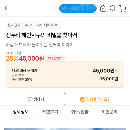
8~13세
충남
자연체험-일반
신두리 해안사구의 비밀을 찾아서
바람과 모래가 들려주는 신두리 이야기
60,000원
25
%
45,000원
최대 할인가
45,000원
나의 예상 구매가
상품 할인
-
15,000원
즉시 할인
25
%
찜하기
일정이 없나요?
상세정보
체험후기
취소/환불
체험문의