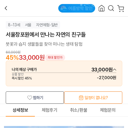
8~13세
서울
자연체험-일반
서울창포원에서 만나는 자연의 친구들
붓꽃과 습지 생물들을 찾아 떠나는 생태 탐험
60,000원
45
%
33,000원
최대 할인가
33,000원
나의 예상 구매가
상품 할인
-
27,000원
즉시 할인
45
%
찜하기
일정이 없나요?
상세정보
체험후기
취소/환불
체험문의