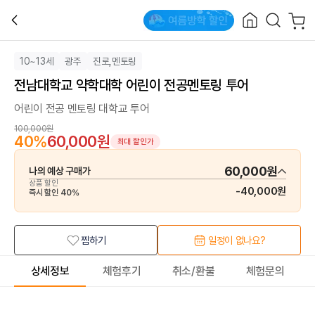
10~13세
광주
진로,멘토링
전남대학교 약학대학 어린이 전공멘토링 투어
어린이 전공 멘토링 대학교 투어
100,000원
40
%
60,000원
최대 할인가
60,000원
나의 예상 구매가
상품 할인
-
40,000원
즉시 할인
40
%
찜하기
일정이 없나요?
상세정보
체험후기
취소/환불
체험문의