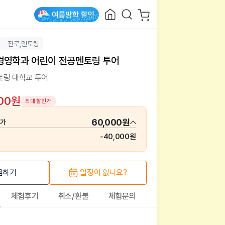
진로,멘토링
경영학과 어린이 전공멘토링 투어
토링 대학교 투어
000원
최대 할인가
60,000원
매가
-
40,000원
찜하기
일정이 없나요?
체험후기
취소/환불
체험문의