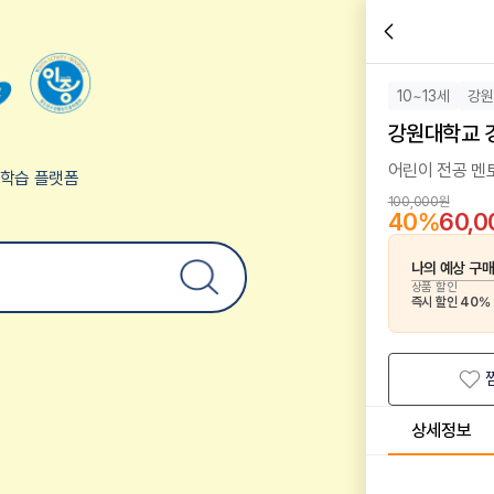
10~13세
강원
강원대학교 
어린이 전공 멘
험학습 플랫폼
100,000원
40
%
60,
나의 예상 구
상품 할인
즉시 할인
40
%
상세정보