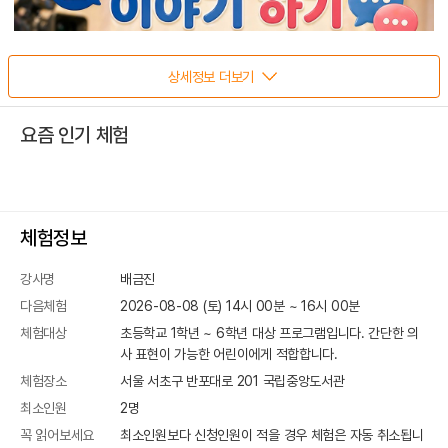
상세정보 더보기
요즘 인기 체험
체험정보
강사명
배금진
다음체험
2026-08-08 (토) 14시 00분
~
16
시
00
분
체험대상
초등학교 1학년 ~ 6학년 대상 프로그램입니다. 간단한 의
사 표현이 가능한 어린이에게 적합합니다.
체험장소
서울 서초구 반포대로 201
국립중앙도서관
최소인원
2
명
꼭 읽어보세요
최소인원보다 신청인원이 적을 경우 체험은 자동 취소됩니