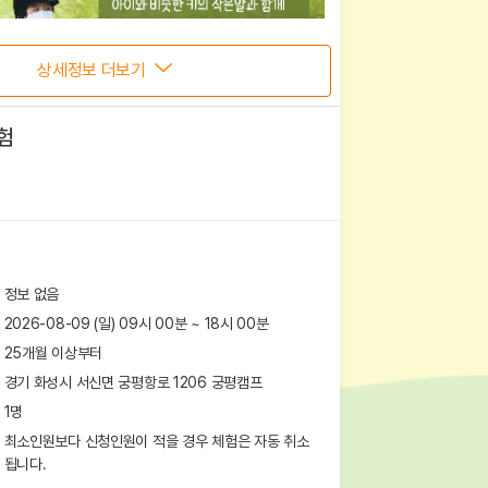
상세정보 더보기
험
정보 없음
2026-08-09 (일) 09시 00분
~
18
시
00
분
25개월 이상부터
경기 화성시 서신면 궁평항로 1206
궁평캠프
1
명
최소인원보다 신청인원이 적을 경우 체험은 자동 취소
됩니다.