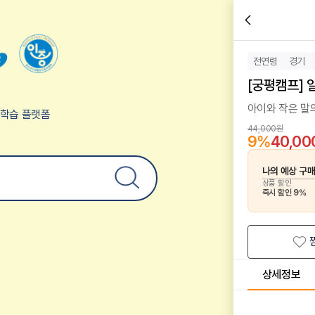
전연령
경기
[궁평캠프] 
아이와 작은 말
험학습 플랫폼
44,000원
9
%
40,0
나의 예상 구
상품 할인
즉시 할인
9
%
상세정보