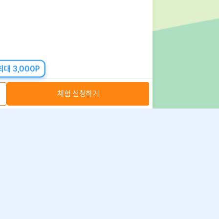
대 3,000P
체험 신청하기
아자스쿨(주) 사업자 정보
 취급방침
·
이용약관
·
위치정보 이용약관
사업자 정보
ⓒ 아자스쿨 주식회사
문의 가능시간