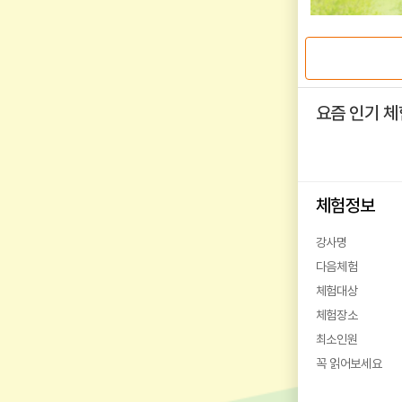
요즘 인기 체
체험정보
강사명
다음체험
체험대상
체험장소
최소인원
꼭 읽어보세요