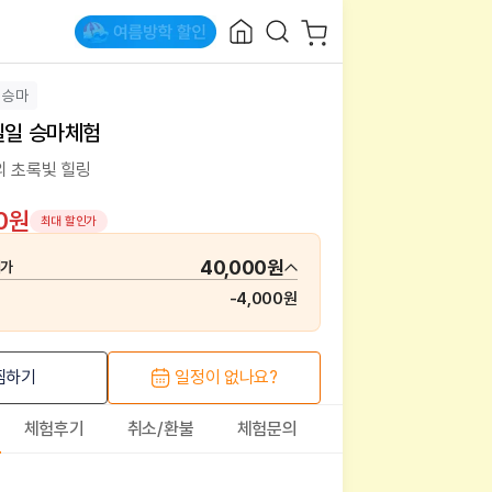
승마
일일 승마체험
의 초록빛 힐링
00원
최대 할인가
40,000원
매가
-
4,000원
찜하기
일정이 없나요?
체험후기
취소/환불
체험문의