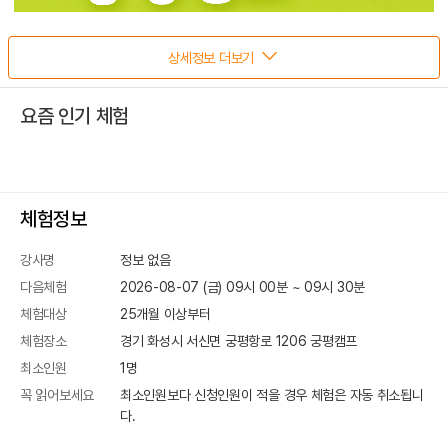
상세정보 더보기
요즘 인기 체험
체험정보
강사명
정보 없음
다음체험
2026-08-07 (금) 09시 00분
~
09
시
30
분
체험대상
25개월 이상부터
체험장소
경기 화성시 서신면 궁평항로 1206
궁평캠프
최소인원
1
명
꼭 읽어보세요
최소인원보다 신청인원이 적을 경우 체험은 자동 취소됩니
다.