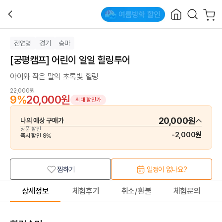
전연령
경기
승마
[궁평캠프] 어린이 일일 힐링투어
아이와 작은 말의 초록빛 힐링
22,000원
9
%
20,000원
최대 할인가
20,000원
나의 예상 구매가
상품 할인
-
2,000원
즉시 할인
9
%
찜하기
일정이 없나요?
상세정보
체험후기
취소/환불
체험문의