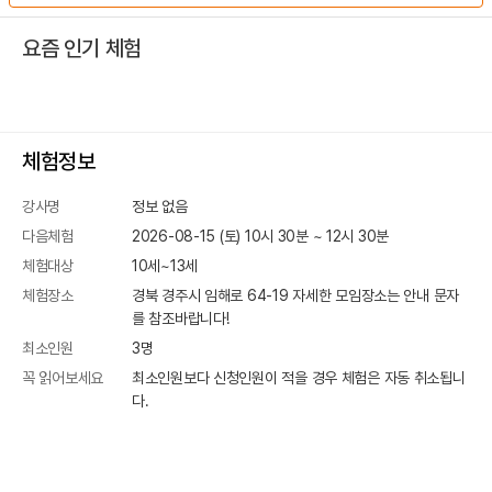
요즘 인기 체험
체험정보
강사명
정보 없음
다음체험
2026-08-15 (토) 10시 30분
~
12
시
30
분
체험대상
10세~13세
체험장소
경북 경주시 임해로 64-19
자세한 모임장소는 안내 문자
를 참조바랍니다!
최소인원
3
명
꼭 읽어보세요
최소인원보다 신청인원이 적을 경우 체험은 자동 취소됩니
다.