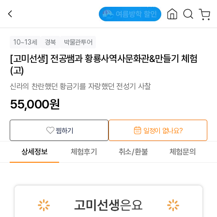
10~13세
경북
박물관투어
[고미선생] 전공쌤과 황룡사역사문화관&만들기 체험
(고)
신라의 찬란했던 황금기를 자랑했던 전성기 사찰
55,000
원
찜하기
일정이 없나요?
상세정보
체험후기
취소/환불
체험문의