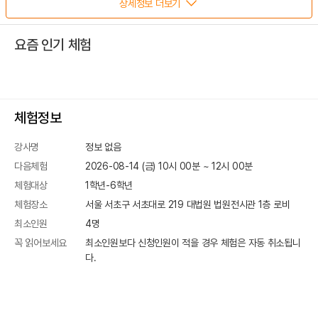
상세정보 더보기
요즘 인기 체험
체험정보
강사명
정보 없음
다음체험
2026-08-14 (금) 10시 00분
~
12
시
00
분
체험대상
1학년-6학년
체험장소
서울 서초구 서초대로 219
대법원 법원전시관 1층 로비
최소인원
4
명
꼭 읽어보세요
최소인원보다 신청인원이 적을 경우 체험은 자동 취소됩니
다.