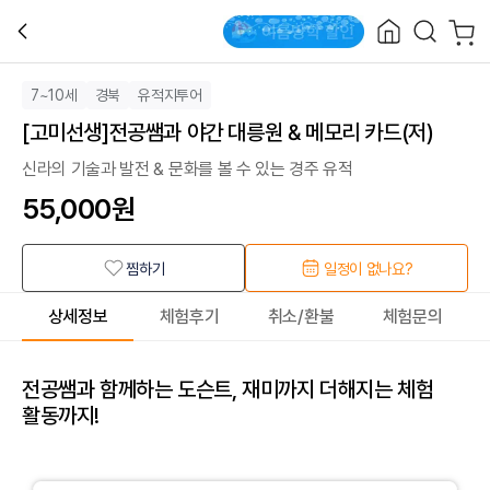
7~10세
경북
유적지투어
[고미선생]전공쌤과 야간 대릉원 & 메모리 카드(저)
신라의 기술과 발전 & 문화를 볼 수 있는 경주 유적
55,000
원
찜하기
일정이 없나요?
상세정보
체험후기
취소/환불
체험문의
전공쌤과 함께하는 도슨트, 재미까지 더해지는 체험
활동까지!