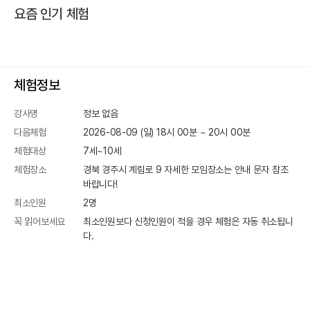
요즘 인기 체험
체험정보
강사명
정보 없음
다음체험
2026-08-09 (일) 18시 00분
~
20
시
00
분
체험대상
7세~10세
체험장소
경북 경주시 계림로 9
자세한 모임장소는 안내 문자 참조
바랍니다!
최소인원
2
명
꼭 읽어보세요
최소인원보다 신청인원이 적을 경우 체험은 자동 취소됩니
다.