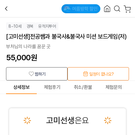
8~10세
경북
유적지투어
[고미선생]전공쌤과 불국사&불국사 미션 보드게임(저)
부처님의 나라를 꿈꾼 곳
55,000
원
찜하기
일정이 없나요?
상세정보
체험후기
취소/환불
체험문의