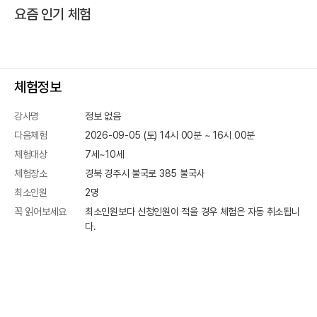
요즘 인기 체험
체험정보
강사명
정보 없음
다음체험
2026-09-05 (토) 14시 00분
~
16
시
00
분
체험대상
7세~10세
체험장소
경북 경주시 불국로 385
불국사
최소인원
2
명
꼭 읽어보세요
최소인원보다 신청인원이 적을 경우 체험은 자동 취소됩니
다.