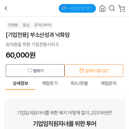
전연령
충남
유적지투어
[기업전용] 부소산성과 낙화암
임직원을 위한 기업전용시리즈
60,000
원
찜하기
일정이 없나요?
상세정보
체험후기
취소/환불
체험문의