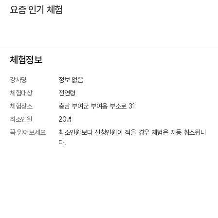
요즘 인기 체험
체험정보
강사명
정보 없음
체험대상
전연령
체험장소
충남 부여군 부여읍 부소로 31
최소인원
20
명
꼭 읽어보세요
최소인원보다 신청인원이 적을 경우 체험은 자동 취소됩니
다.