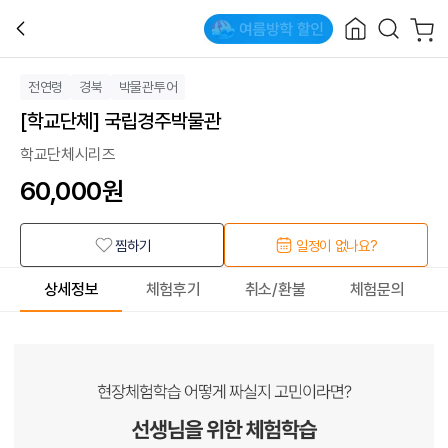
전연령
경북
박물관투어
[학교단체] 국립경주박물관
학교단체시리즈
60,000
원
찜하기
일정이 없나요?
상세정보
체험후기
취소/환불
체험문의