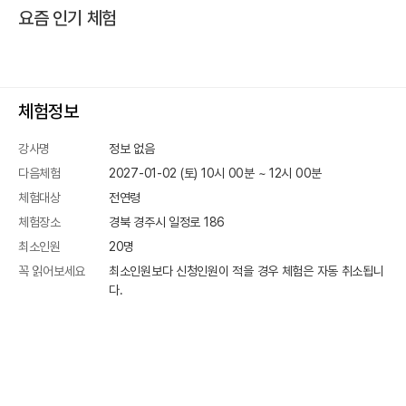
요즘 인기 체험
체험정보
강사명
정보 없음
다음체험
2027-01-02 (토) 10시 00분
~
12
시
00
분
체험대상
전연령
체험장소
경북 경주시 일정로 186
최소인원
20
명
꼭 읽어보세요
최소인원보다 신청인원이 적을 경우 체험은 자동 취소됩니
다.