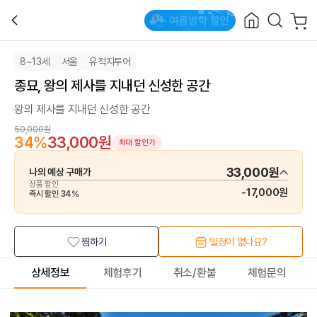
8~13세
서울
유적지투어
종묘, 왕의 제사를 지내던 신성한 공간
왕의 제사를 지내던 신성한 공간
50,000원
34
%
33,000원
최대 할인가
33,000원
나의 예상 구매가
상품 할인
-
17,000원
즉시 할인
34
%
찜하기
일정이 없나요?
상세정보
체험후기
취소/환불
체험문의