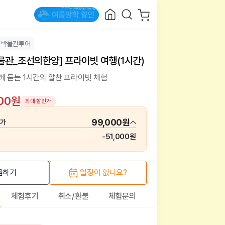
박물관투어
관_조선의한양] 프라이빗 여행(1시간)
께 듣는 1시간의 알찬 프라이빗 체험
000원
최대 할인가
99,000원
매가
-
51,000원
찜하기
일정이 없나요?
체험후기
취소/환불
체험문의