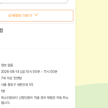
상세정보 더보기
험
정보 없음
2026-08-14 (금) 10시 00분
~
11
시
00
분
7세 이상 전연령
서울 종로구 새문안로 55
1
명
최소인원보다 신청인원이 적을 경우 체험은 자동 취소
됩니다.