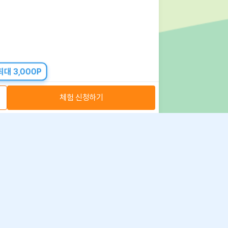
대 3,000P
체험 신청하기
아자스쿨(주) 사업자 정보
 취급방침
·
이용약관
·
위치정보 이용약관
사업자 정보
ⓒ 아자스쿨 주식회사
문의 가능시간