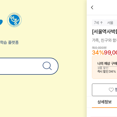
7세 ↑
서울
[서울역사박물
가족, 친구와 함
험학습 플랫폼
150,000원
34
%
99,
나의 예상 구
상품 할인
즉시 할인
34
%
상세정보