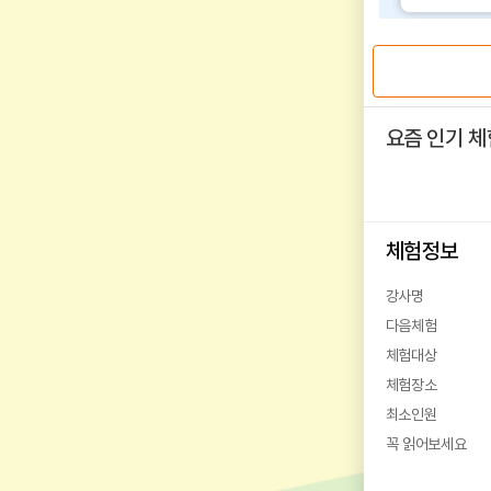
요즘 인기 체
체험정보
강사명
다음체험
체험대상
체험장소
최소인원
꼭 읽어보세요