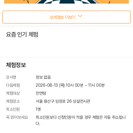
상세정보 더보기
요즘 인기 체험
체험정보
강사명
정보 없음
다음체험
2026-08-13 (목) 10시 00분
~
11
시
00
분
체험대상
전연령
체험장소
서울 용산구 임정로 26
상설전시관
최소인원
1
명
꼭 읽어보세요
최소인원보다 신청인원이 적을 경우 체험은 자동 취소됩니
다.