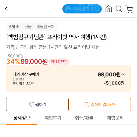
8세 ↑
서울
박물관투어
[백범김구기념관] 프라이빗 역사 여행(1시간)
가족,친구와 함께 듣는 1시간의 알찬 프라이빗 체험
150,000원
34
%
99,000원
최대 할인가
99,000원
나의 예상 구매가
상품 할인
-
51,000원
즉시 할인
34
%
찜하기
일정이 없나요?
상세정보
체험후기
취소/환불
체험문의