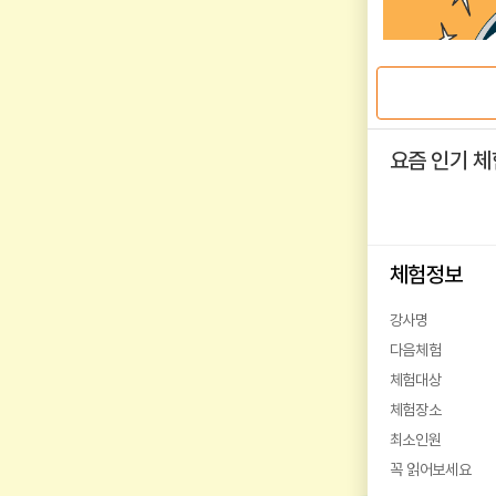
요즘 인기 체
체험정보
강사명
다음체험
체험대상
체험장소
최소인원
꼭 읽어보세요