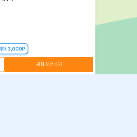
대 3,000P
체험 신청하기
아자스쿨(주) 사업자 정보
 취급방침
·
이용약관
·
위치정보 이용약관
사업자 정보
ⓒ 아자스쿨 주식회사