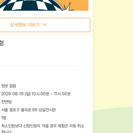
상세정보 더보기
험
정보 없음
2026-08-16 (일) 10시 00분
~
11
시
00
분
전연령
서울 종로구 율곡로 99
상설전시관
1
명
최소인원보다 신청인원이 적을 경우 체험은 자동 취소
됩니다.