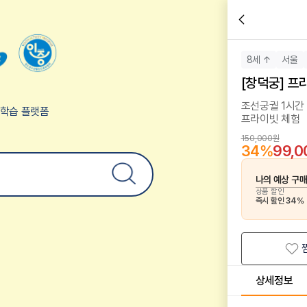
8세 ↑
서울
[창덕궁] 프
조선궁궐 1시간 
험학습 플랫폼
프라이빗 체험
150,000원
34
%
99,
나의 예상 구
상품 할인
즉시 할인
34
%
상세정보